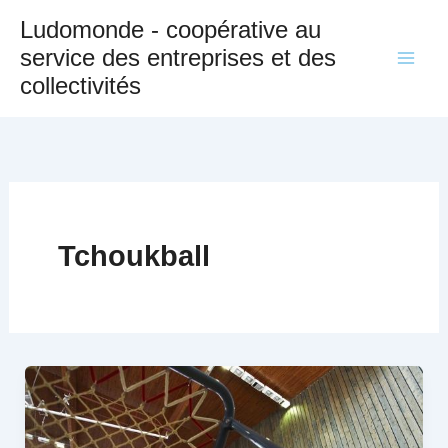
Aller
Ludomonde - coopérative au
au
service des entreprises et des
contenu
collectivités
Tchoukball