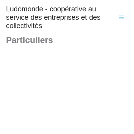
Aller
Ludomonde - coopérative au
au
service des entreprises et des
contenu
collectivités
Particuliers